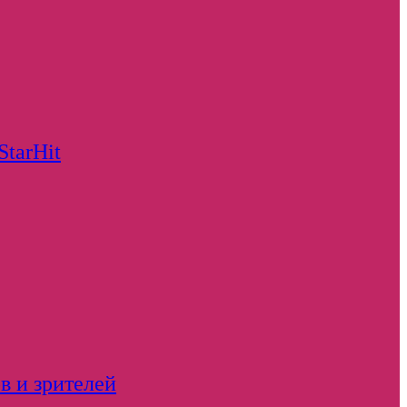
StarHit
в и зрителей