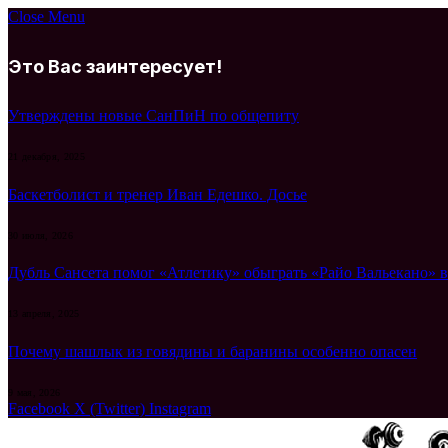
Close Menu
Это Вас заинтересует!
Утверждены новые СанПиН по общепиту
21 декабря, 2025
Баскетболист и тренер Иван Едешко. Досье
30 июля, 2026
Дубль Сансета помог «Атлетику» обыграть «Райо Вальекано» 
13 апреля, 2025
Почему шашлык из говядины и баранины особенно опасен
9 мая, 2026
Facebook
X (Twitter)
Instagram