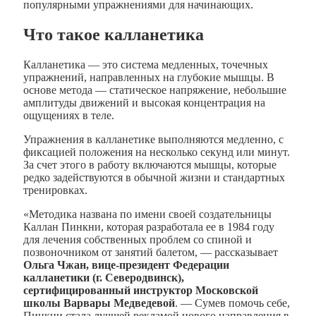
популярными упражнениями для начинающих.
Что такое калланетика
Калланетика — это система медленных, точечных
упражнений, направленных на глубокие мышцы. В
основе метода — статическое напряжение, небольшие
амплитуды движений и высокая концентрация на
ощущениях в теле.
Упражнения в калланетике выполняются медленно, с
фиксацией положения на несколько секунд или минут.
За счет этого в работу включаются мышцы, которые
редко задействуются в обычной жизни и стандартных
тренировках.
«Методика названа по имени своей создательницы
Каллан Пинкни, которая разработала ее в 1984 году
для лечения собственных проблем со спиной и
позвоночником от занятий балетом, — рассказывает
Ольга Чжан, вице-президент Федерации
калланетики (г. Северодвинск),
сертифицированный инструктор Московской
школы Варвары Медведевой
. — Сумев помочь себе,
Пинкни стала лучшей рекламой нового направления в