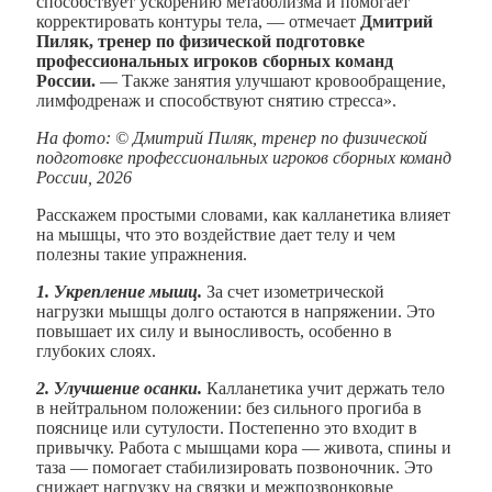
способствует ускорению метаболизма и помогает
корректировать контуры тела, — отмечает
Дмитрий
Пиляк, тренер по физической подготовке
профессиональных игроков сборных команд
России.
— Также занятия улучшают кровообращение,
лимфодренаж и способствуют снятию стресса».
На фото: © Дмитрий Пиляк, тренер по физической
подготовке профессиональных игроков сборных команд
России, 2026
Расскажем простыми словами, как калланетика влияет
на мышцы, что это воздействие дает телу и чем
полезны такие упражнения.
1. Укрепление мышц.
За счет изометрической
нагрузки мышцы долго остаются в напряжении. Это
повышает их силу и выносливость, особенно в
глубоких слоях.
2. Улучшение
осанки
.
Калланетика учит держать тело
в нейтральном положении: без сильного прогиба в
пояснице или сутулости. Постепенно это входит в
привычку. Работа с мышцами кора — живота, спины и
таза — помогает стабилизировать позвоночник. Это
снижает нагрузку на связки и межпозвонковые