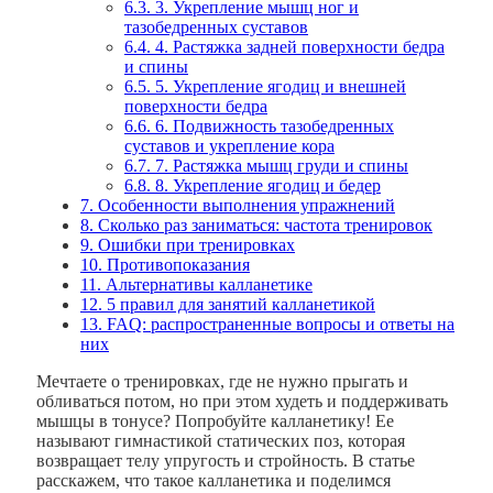
6.3.
3. Укрепление мышц ног и
тазобедренных суставов
6.4.
4. Растяжка задней поверхности бедра
и спины
6.5.
5. Укрепление ягодиц и внешней
поверхности бедра
6.6.
6. Подвижность тазобедренных
суставов и укрепление кора
6.7.
7. Растяжка мышц груди и спины
6.8.
8. Укрепление ягодиц и бедер
7.
Особенности выполнения упражнений
8.
Сколько раз заниматься: частота тренировок
9.
Ошибки при тренировках
10.
Противопоказания
11.
Альтернативы калланетике
12.
5 правил для занятий калланетикой
13.
FAQ: распространенные вопросы и ответы на
них
Мечтаете о тренировках, где не нужно прыгать и
обливаться потом, но при этом худеть и поддерживать
мышцы в тонусе? Попробуйте калланетику! Ее
называют гимнастикой статических поз, которая
возвращает телу упругость и стройность. В статье
расскажем, что такое калланетика и поделимся