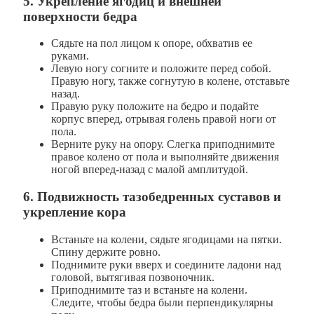
5. Укрепление ягодиц и внешней
поверхности бедра
Сядьте на пол лицом к опоре, обхватив ее
руками.
Левую ногу согните и положите перед собой.
Правую ногу, также согнутую в колене, отставьте
назад.
Правую руку положите на бедро и подайте
корпус вперед, отрывая голень правой ноги от
пола.
Верните руку на опору. Слегка приподнимите
правое колено от пола и выполняйте движения
ногой вперед-назад с малой амплитудой.
6. Подвижность тазобедренных суставов и
укрепление кора
Встаньте на колени, сядьте ягодицами на пятки.
Спину держите ровно.
Поднимите руки вверх и соедините ладони над
головой, вытягивая позвоночник.
Приподнимите таз и встаньте на колени.
Следите, чтобы бедра были перпендикулярны