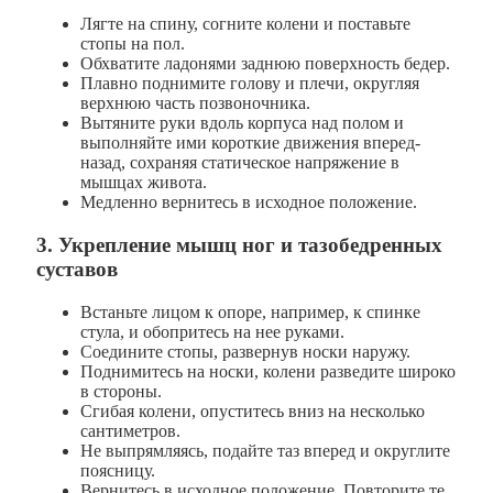
Лягте на спину, согните колени и поставьте
стопы на пол.
Обхватите ладонями заднюю поверхность бедер.
Плавно поднимите голову и плечи, округляя
верхнюю часть позвоночника.
Вытяните руки вдоль корпуса над полом и
выполняйте ими короткие движения вперед-
назад, сохраняя статическое напряжение в
мышцах живота.
Медленно вернитесь в исходное положение.
3. Укрепление мышц ног и тазобедренных
суставов
Встаньте лицом к опоре, например, к спинке
стула, и обопритесь на нее руками.
Соедините стопы, развернув носки наружу.
Поднимитесь на носки, колени разведите широко
в стороны.
Сгибая колени, опуститесь вниз на несколько
сантиметров.
Не выпрямляясь, подайте таз вперед и округлите
поясницу.
Вернитесь в исходное положение. Повторите те