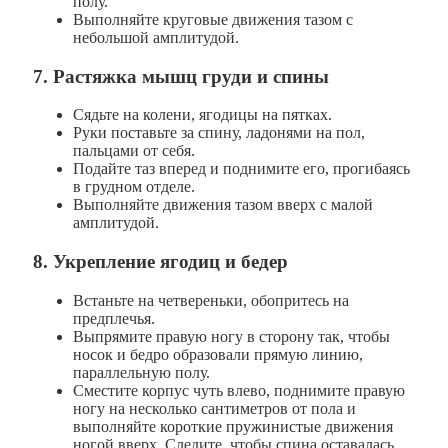
полу.
Выполняйте круговые движения тазом с
небольшой амплитудой.
7. Растяжка мышц груди и спины
Сядьте на колени, ягодицы на пятках.
Руки поставьте за спину, ладонями на пол,
пальцами от себя.
Подайте таз вперед и поднимите его, прогибаясь
в грудном отделе.
Выполняйте движения тазом вверх с малой
амплитудой.
8. Укрепление ягодиц и бедер
Встаньте на четвереньки, обопритесь на
предплечья.
Выпрямите правую ногу в сторону так, чтобы
носок и бедро образовали прямую линию,
параллельную полу.
Сместите корпус чуть влево, поднимите правую
ногу на несколько сантиметров от пола и
выполняйте короткие пружинистые движения
ногой вверх. Следите, чтобы спина оставалась