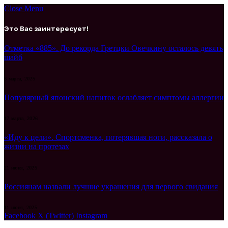
Close Menu
Это Вас заинтересует!
Отметка «885». До рекорда Гретцки Овечкину осталось девять
шайб
6 марта, 2025
Популярный японский напиток ослабляет симптомы аллергии
17 марта, 2026
«Иду к цели». Спортсменка, потерявшая ноги, рассказала о
жизни на протезах
21 июня, 2025
Россиянам назвали лучшие украшения для первого свидания
11 июня, 2025
Facebook
X (Twitter)
Instagram