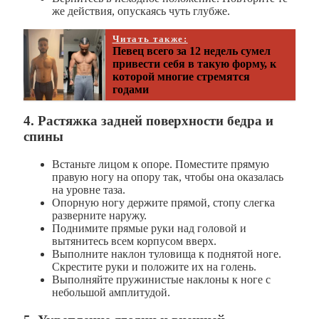
же действия, опускаясь чуть глубже.
Читать также:
Певец всего за 12 недель сумел
привести себя в такую форму, к
которой многие стремятся
годами
4. Растяжка задней поверхности бедра и
спины
Встаньте лицом к опоре. Поместите прямую
правую ногу на опору так, чтобы она оказалась
на уровне таза.
Опорную ногу держите прямой, стопу слегка
разверните наружу.
Поднимите прямые руки над головой и
вытянитесь всем корпусом вверх.
Выполните наклон туловища к поднятой ноге.
Скрестите руки и положите их на голень.
Выполняйте пружинистые наклоны к ноге с
небольшой амплитудой.