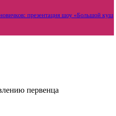
 новичков: презентация шоу «Большой куш
явлению первенца