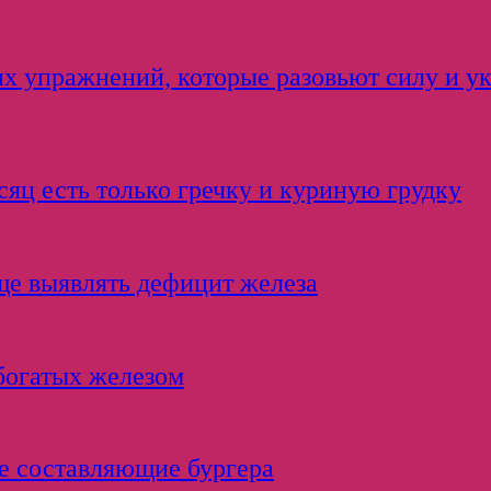
ких упражнений, которые разовьют силу и у
сяц есть только гречку и куриную грудку
ще выявлять дефицит железа
 богатых железом
е составляющие бургера