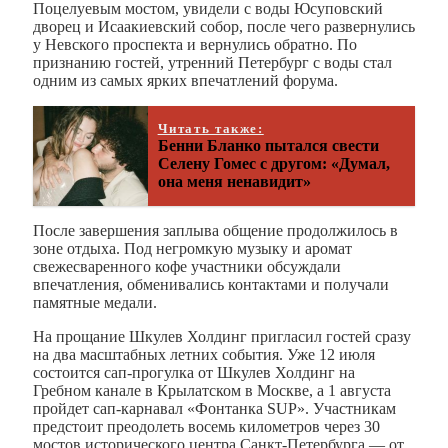
Поцелуевым мостом, увидели с воды Юсуповский
дворец и Исаакиевский собор, после чего развернулись
у Невского проспекта и вернулись обратно. По
признанию гостей, утренний Петербург с воды стал
одним из самых ярких впечатлений форума.
Читать также:
Бенни Бланко пытался свести
Селену Гомес с другом: «Думал,
она меня ненавидит»
После завершения заплыва общение продолжилось в
зоне отдыха. Под негромкую музыку и аромат
свежесваренного кофе участники обсуждали
впечатления, обменивались контактами и получали
памятные медали.
На прощание Шкулев Холдинг пригласил гостей сразу
на два масштабных летних события. Уже 12 июля
состоится сап-прогулка от Шкулев Холдинг на
Гребном канале в Крылатском в Москве, а 1 августа
пройдет сап-карнавал «Фонтанка SUP». Участникам
предстоит преодолеть восемь километров через 30
мостов исторического центра Санкт-Петербурга — от