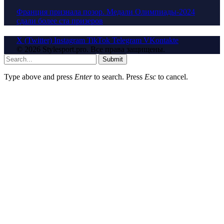
Франция признала позор. Медали Олимпиады-2024
сдали более ста призеров
X (Twitter)
Instagram
TikTok
Telegram
VKontakte
© 2026 Stylesport.pro. Все права защищены.
Submit
Type above and press
Enter
to search. Press
Esc
to cancel.