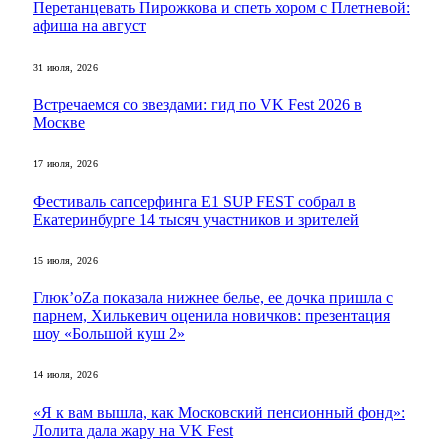
Перетанцевать Пирожкова и спеть хором с Плетневой:
афиша на август
31 июля, 2026
Встречаемся со звездами: гид по VK Fest 2026 в
Москве
17 июля, 2026
Фестиваль сапсерфинга E1 SUP FEST собрал в
Екатеринбурге 14 тысяч участников и зрителей
15 июля, 2026
Глюк’оZа показала нижнее белье, ее дочка пришла с
парнем, Хилькевич оценила новичков: презентация
шоу «Большой куш 2»
14 июля, 2026
«Я к вам вышла, как Московский пенсионный фонд»:
Лолита дала жару на VK Fest