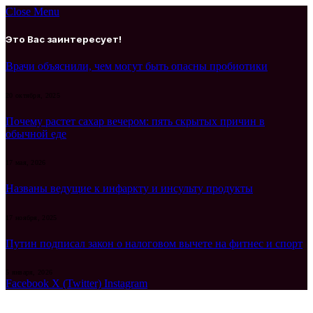
Close Menu
Это Вас заинтересует!
Врачи объяснили, чем могут быть опасны пробиотики
20 октября, 2025
Почему растет сахар вечером: пять скрытых причин в
обычной еде
17 мая, 2026
Названы ведущие к инфаркту и инсульту продукты
17 ноября, 2025
Путин подписал закон о налоговом вычете на фитнес и спорт
5 января, 2026
Facebook
X (Twitter)
Instagram