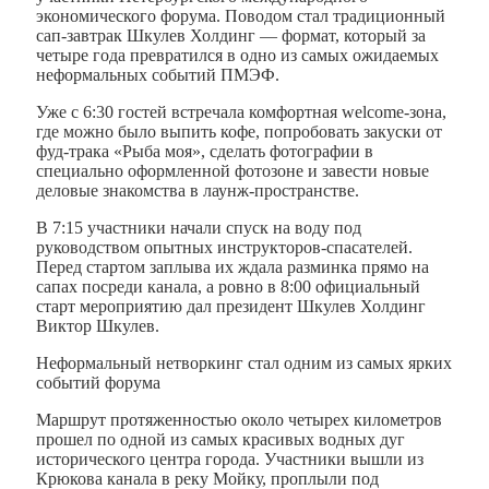
экономического форума. Поводом стал традиционный
сап-завтрак Шкулев Холдинг — формат, который за
четыре года превратился в одно из самых ожидаемых
неформальных событий ПМЭФ.
Уже с 6:30 гостей встречала комфортная welcome-зона,
где можно было выпить кофе, попробовать закуски от
фуд-трака «Рыба моя», сделать фотографии в
специально оформленной фотозоне и завести новые
деловые знакомства в лаунж-пространстве.
В 7:15 участники начали спуск на воду под
руководством опытных инструкторов-спасателей.
Перед стартом заплыва их ждала разминка прямо на
сапах посреди канала, а ровно в 8:00 официальный
старт мероприятию дал президент Шкулев Холдинг
Виктор Шкулев.
Неформальный нетворкинг стал одним из самых ярких
событий форума
Маршрут протяженностью около четырех километров
прошел по одной из самых красивых водных дуг
исторического центра города. Участники вышли из
Крюкова канала в реку Мойку, проплыли под