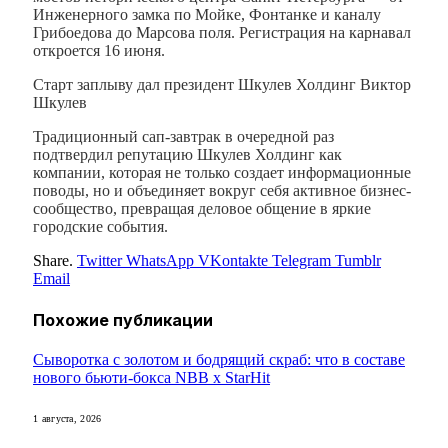
Инженерного замка по Мойке, Фонтанке и каналу
Грибоедова до Марсова поля. Регистрация на карнавал
откроется 16 июня.
Старт заплыву дал президент Шкулев Холдинг Виктор
Шкулев
Традиционный сап-завтрак в очередной раз
подтвердил репутацию Шкулев Холдинг как
компании, которая не только создает информационные
поводы, но и объединяет вокруг себя активное бизнес-
сообщество, превращая деловое общение в яркие
городские события.
Share.
Twitter
WhatsApp
VKontakte
Telegram
Tumblr
Email
Похожие
публикации
Сыворотка с золотом и бодрящий скраб: что в составе
нового бьюти-бокса NBB x StarHit
1 августа, 2026