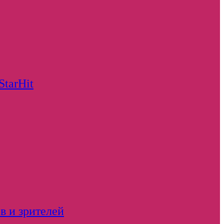
StarHit
в и зрителей