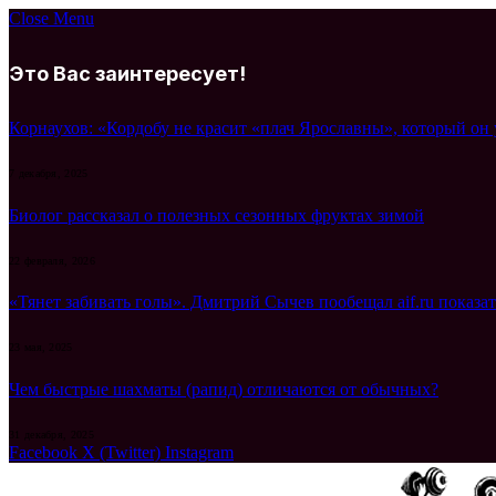
Close Menu
Это Вас заинтересует!
Корнаухов: «Кордобу не красит «плач Ярославны», который он
7 декабря, 2025
Биолог рассказал о полезных сезонных фруктах зимой
22 февраля, 2026
«Тянет забивать голы». Дмитрий Сычев пообещал aif.ru показа
23 мая, 2025
Чем быстрые шахматы (рапид) отличаются от обычных?
31 декабря, 2025
Facebook
X (Twitter)
Instagram