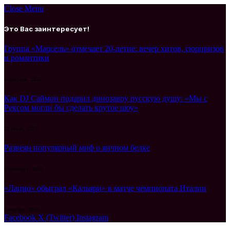
Close Menu
Это Вас заинтересует!
Группа «Марсель» отмечает 20-летие: вечер хитов, сюрпризов
и романтики
4 февраля, 2025
Как DJ Саймон подарил динозавру русскую душу: «Мы с
Рексом могли бы сделать крутое шоу»
22 июля, 2025
Развеян популярный миф о яичном белке
9 сентября, 2025
«Лацио» обыграл «Кальяри» в матче чемпионата Италии
3 ноября, 2025
Facebook
X (Twitter)
Instagram