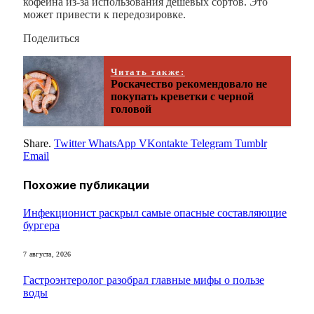
кофеина из-за использования дешевых сортов. Это
может привести к передозировке.
Поделиться
Читать также:
Роскачество рекомендовало не
покупать креветки с черной
головой
Share.
Twitter
WhatsApp
VKontakte
Telegram
Tumblr
Email
Похожие
публикации
Инфекционист раскрыл самые опасные составляющие
бургера
7 августа, 2026
Гастроэнтеролог разобрал главные мифы о пользе
воды