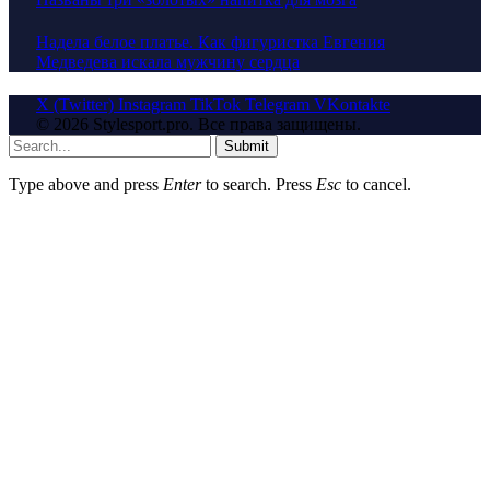
Надела белое платье. Как фигуристка Евгения
Медведева искала мужчину сердца
X (Twitter)
Instagram
TikTok
Telegram
VKontakte
© 2026 Stylesport.pro. Все права защищены.
Submit
Type above and press
Enter
to search. Press
Esc
to cancel.