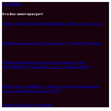
Close Menu
Это Вас заинтересует!
Доктор опроверг популярный миф о количестве часов сна
13 декабря, 2025
Россиянам рассказали о пользе и вреде горячего шоколада
3 февраля, 2025
Гастрономическое шоу, фестиваль оливок и свой
«Октоберфест»: бархатный сезон в турецком Белеке
12 октября, 2025
ЦСКА обыграл УНИКС в первом матче полуфинальной
серии плей‑офф Единой лиги ВТБ
6 мая, 2025
Facebook
X (Twitter)
Instagram