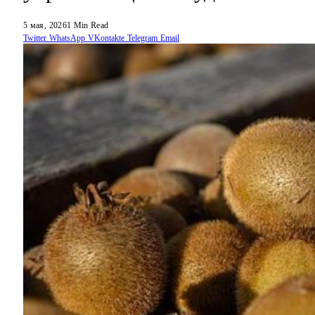
5 мая, 2026
1 Min Read
Twitter
WhatsApp
VKontakte
Telegram
Email