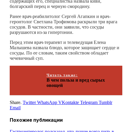
содержащих его, специалистка назвала киви,
болгарский перец и черную смородину.
Ранее врач-реабилитолог Сергей Агапкин и врач-
геронтолог Светлана Трофимова раскрыли три врага
сосудов. В частности, они заявили, что сосуды
разрушаются из-за гипертонии.
Перед этим врач-терапевт и телеведущая Елена
Малышева назвала блюдо, которое защищает сердце и
сосуды. По ее словам, таким свойством обладает
чечевичный суп.
Читать также:
В чем польза и вред сырых
овощей
Share.
Twitter
WhatsApp
VKontakte
Telegram
Tumblr
Email
Похожие
публикации
Гастроэнтеролог подсказал, что лучше всего пить в