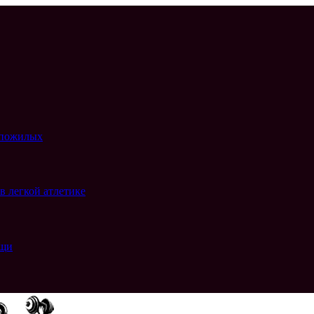
у пожилых
в легкой атлетике
ищи