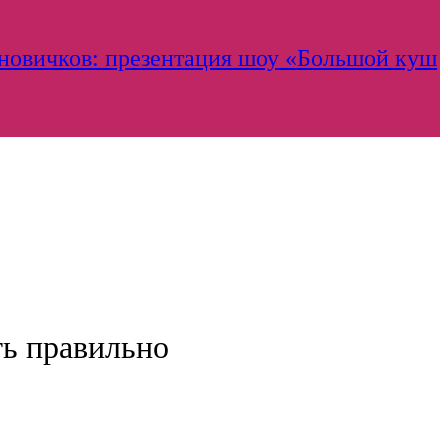
 новичков: презентация шоу «Большой куш
ть правильно