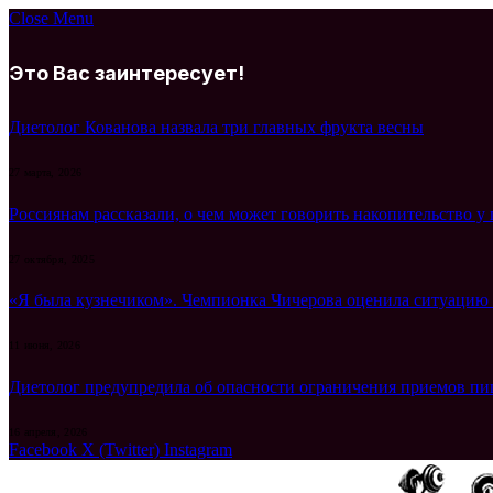
Close Menu
Это Вас заинтересует!
Диетолог Кованова назвала три главных фрукта весны
27 марта, 2026
Россиянам рассказали, о чем может говорить накопительство 
27 октября, 2025
«Я была кузнечиком». Чемпионка Чичерова оценила ситуацию 
11 июня, 2026
Диетолог предупредила об опасности ограничения приемов п
16 апреля, 2026
Facebook
X (Twitter)
Instagram