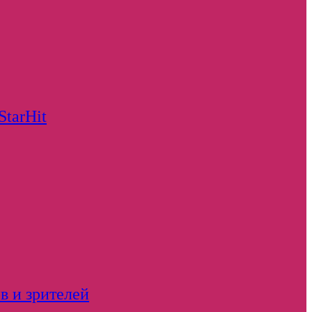
StarHit
в и зрителей