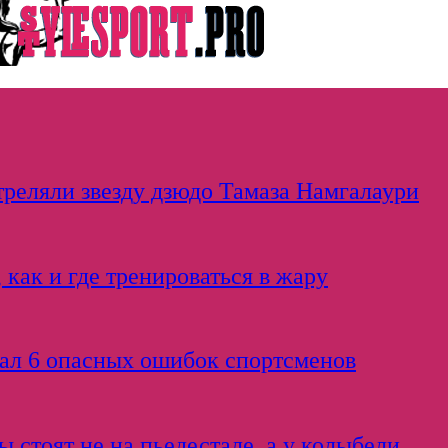
стреляли звезду дзюдо Тамаза Намгалаури
, как и где тренироваться в жару
вал 6 опасных ошибок спортсменов
 стоят не на пьедестале, а у колыбели