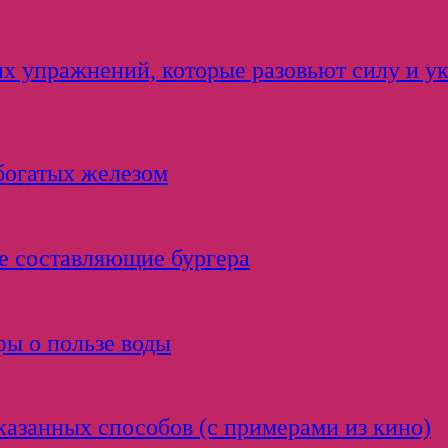
ких упражнений, которые разовьют силу и у
 богатых железом
е составляющие бургера
фы о пользе воды
оказанных способов (с примерами из кино)