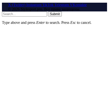
X (Twitter)
Instagram
TikTok
Telegram
VKontakte
© 2026 Stylesport.pro. Все права защищены.
Submit
Type above and press
Enter
to search. Press
Esc
to cancel.