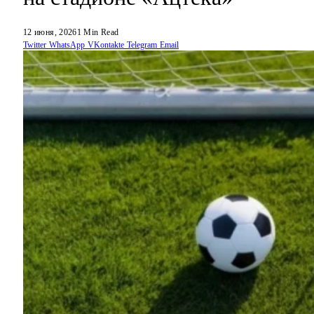
12 июня, 2026
1 Min Read
Twitter
WhatsApp
VKontakte
Telegram
Email