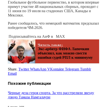
Глобальное футбольное первенство, в котором впервые
примут участие 48 национальных сборных, проходит с
11 июня по 19 июля на стадионах США, Канады и
Мексики.
Ранее сообщалось, что немецкий математик предсказал
победителя ЧМ-2026.
Подписывайтесь на АиФ в MAX
Читать также:
Экс‑арбитр ФИФА Лапочкин
объяснил, как можно свести
ошибки судей РПЛ к минимуму
Share.
Twitter
WhatsApp
VKontakte
Telegram
Tumblr
Email
Похожие
публикации
Черные дела героя спорта. За что расстреляли звезду
дзюдо Тамаза Намгалаури
8 августа, 2026