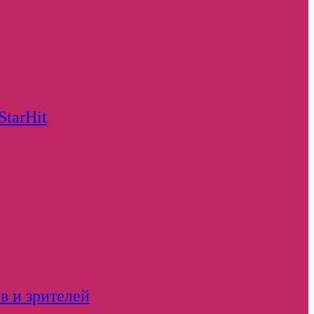
StarHit
в и зрителей