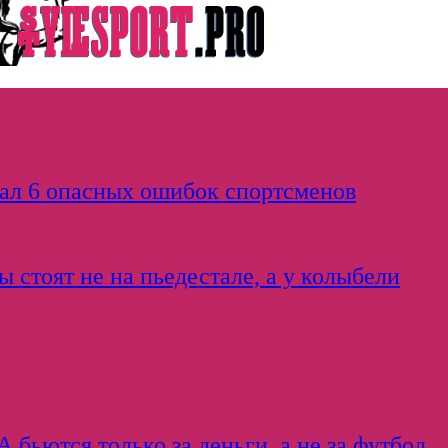
вал 6 опасных ошибок спортсменов
 стоят не на пьедестале, а у колыбели
бьются только за деньги, а не за футбол