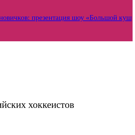
 новичков: презентация шоу «Большой куш
ийских хоккеистов