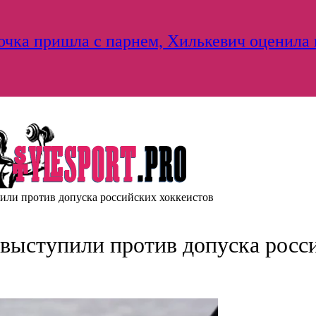
дочка пришла с парнем, Хилькевич оценила
ли против допуска российских хоккеистов
выступили против допуска росс