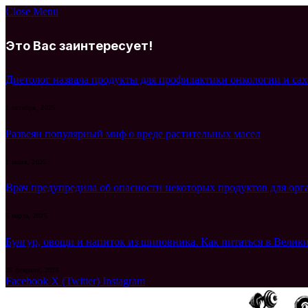
Close Menu
Это Вас заинтересует!
Диетолог назвала продукты для профилактики онкологии и сах
1 октября, 2025
Развеян популярный миф о вреде растительных масел
1 июля, 2025
Врач предупредила об опасности некоторых продуктов для орг
5 марта, 2025
Булгур, овощи и напиток из шиповника. Как питаться в Велики
26 февраля, 2026
Facebook
X (Twitter)
Instagram